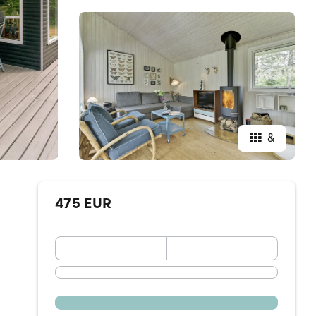
&
475 EUR
: -