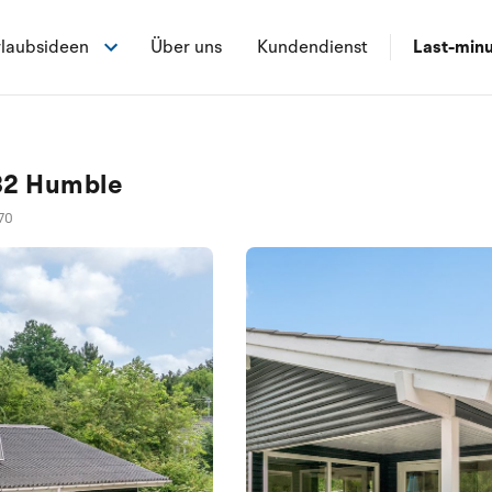
laubsideen
Über uns
Kundendienst
Last-min
932 Humble
70