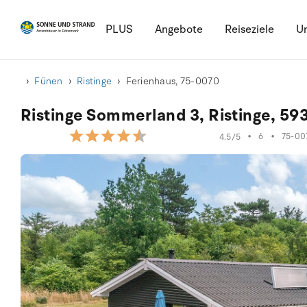
PLUS
Angebote
Reiseziele
Ur
Fünen
Ristinge
Ferienhaus, 75-0070
Ristinge Sommerland 3, Ristinge, 5
•
6
•
75-00
4.5/5