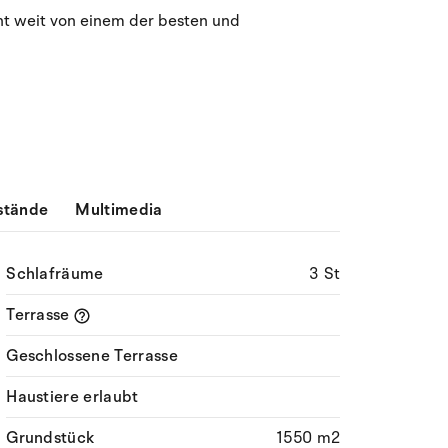
August 2026
ht weit von einem der besten und
Mo
Di
Mi
Do
Fr
Sa
So
27
28
29
30
31
1
2
31
3
4
5
6
7
9
32
8
10
11
12
13
14
15
16
33
stände
Multimedia
17
18
19
20
21
22
23
34
Schlafräume
3 St
24
25
26
27
28
29
30
35
Terrasse
31
1
2
3
4
5
6
36
Geschlossene Terrasse
Haustiere erlaubt
Grundstück
1550 m2