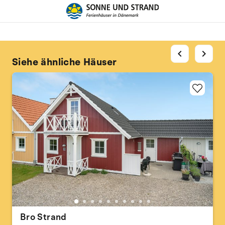
chevron_left
chevron_right
Siehe ähnliche Häuser
Bro Strand