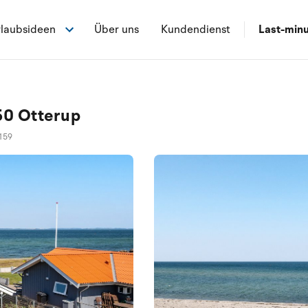
laubsideen
Über uns
Kundendienst
Last-min
50 Otterup
159