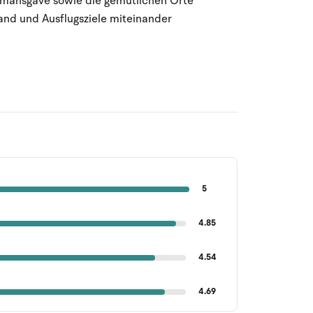
fmansgave sowie die gemütlichen Orte
rand und Ausflugsziele miteinander
5
4.85
4.54
4.69