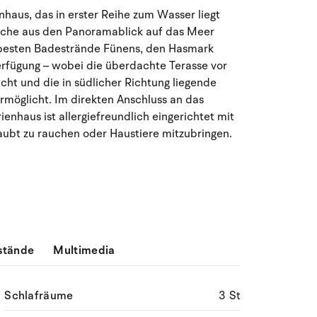
August 2026
haus, das in erster Reihe zum Wasser liegt
che aus den Panoramablick auf das Meer
Mo
Di
Mi
Do
Fr
Sa
So
r besten Badestrände Fünens, den Hasmark
27
28
29
30
31
1
2
31
Verfügung – wobei die überdachte Terasse vor
ht und die in südlicher Richtung liegende
3
4
5
6
7
9
32
8
rmöglicht. Im direkten Anschluss an das
enhaus ist allergiefreundlich eingerichtet mit
aubt zu rauchen oder Haustiere mitzubringen.
10
11
12
13
14
15
16
33
17
18
19
20
21
22
23
34
24
25
26
27
28
29
30
35
31
1
2
3
4
5
6
36
stände
Multimedia
Schlafräume
3 St