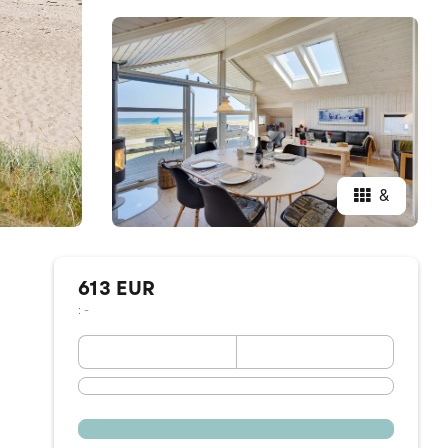
&
613 EUR
: -