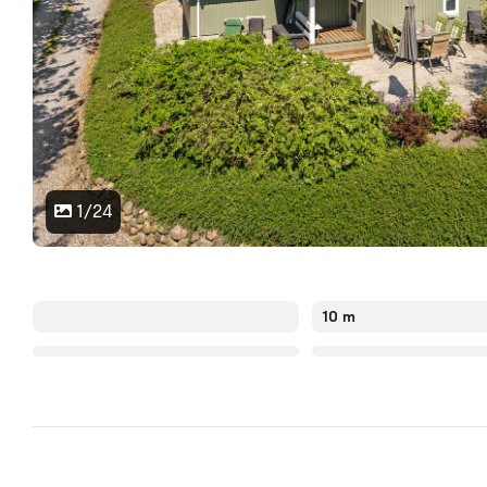
1/24
10 m