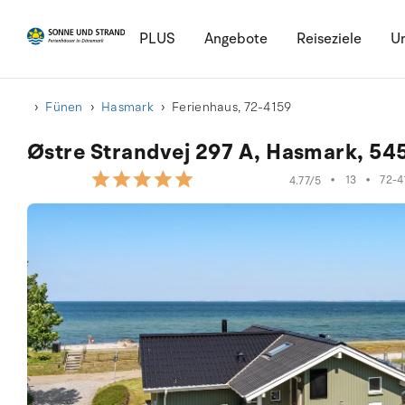
PLUS
Angebote
Reiseziele
Ur
Fünen
Hasmark
Ferienhaus, 72-4159
Østre Strandvej 297 A, Hasmark, 54
•
13
•
72-4
4.77/5