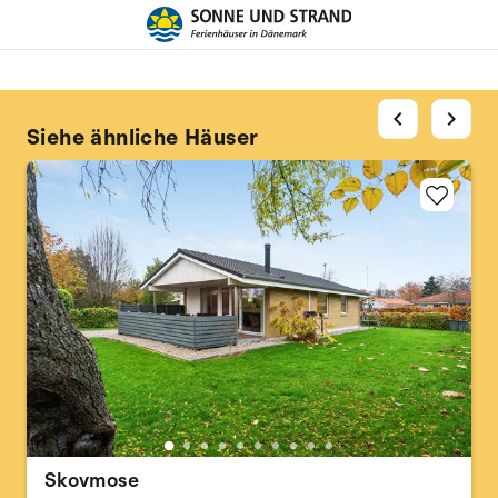
chevron_left
chevron_right
Siehe ähnliche Häuser
Skovmose