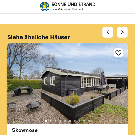
chevron_left
chevron_right
Siehe ähnliche Häuser
Skovmose