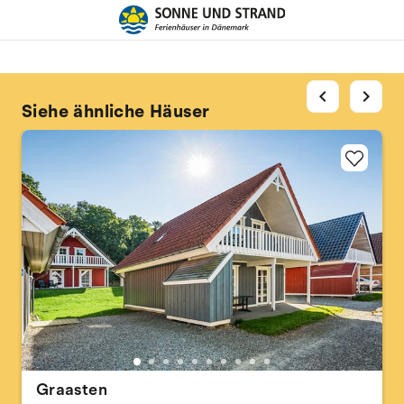
chevron_left
chevron_right
Siehe ähnliche Häuser
Graasten