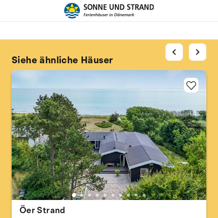
chevron_left
chevron_right
Siehe ähnliche Häuser
Öer Strand