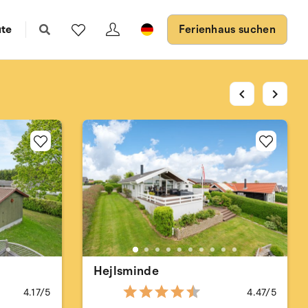
ute
Ferienhaus suchen
chevron_left
chevron_right
Hejlsminde
4.17/5
4.47/5