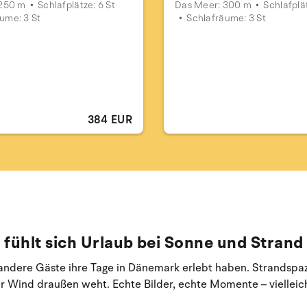
 250 m
Schlafplätze: 6 St
Das Meer: 300 m
Schlafplät
ume: 3 St
Schlafräume: 3 St
384 EUR
 fühlt sich Urlaub bei Sonne und Strand
e andere Gäste ihre Tage in Dänemark erlebt haben. Strandspa
 Wind draußen weht. Echte Bilder, echte Momente – vielleich