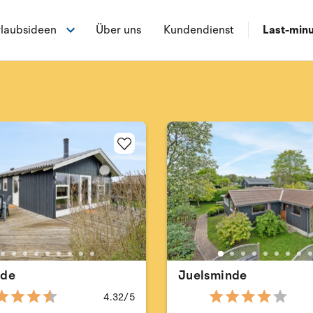
laubsideen
Über uns
Kundendienst
Last-min
nde
Juelsminde
4.32/5