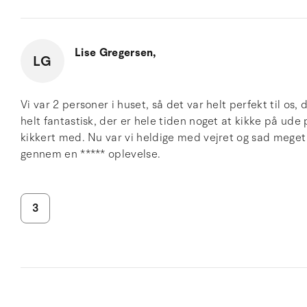
Lise Gregersen,
LG
Vi var 2 personer i huset, så det var helt perfekt til o
helt fantastisk, der er hele tiden noget at kikke på ude
kikkert med. Nu var vi heldige med vejret og sad meget p
gennem en ***** oplevelse.
3