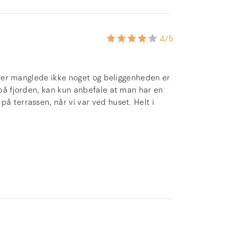
4
/5
s, der manglede ikke noget og beliggenheden er
 på fjorden, kan kun anbefale at man har en
å terrassen, når vi var ved huset. Helt i