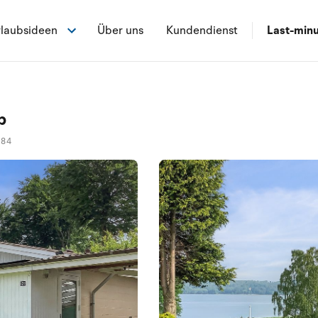
laubsideen
Über uns
Kundendienst
Last-min
p
084