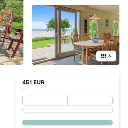
&
451 EUR
: -