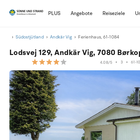
PLUS
Angebote
Reiseziele
Ur
Südostjütland
Andkär Vig
Ferienhaus, 61-1084
Lodsvej 129, Andkär Vig, 7080 Børko
•
3
•
61-1
4.08/5