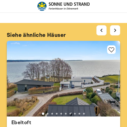
chevron_left
chevron_right
Siehe ähnliche Häuser
Ebeltoft