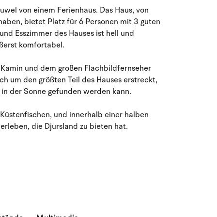
 Juwel von einem Ferienhaus. Das Haus, von
27
28
29
30
31
1
2
31
aben, bietet Platz für 6 Personen mit 3 guten
nd Esszimmer des Hauses ist hell und
3
4
5
6
7
9
32
8
erst komfortabel.
10
11
12
13
14
15
16
33
m Kamin und dem großen Flachbildfernseher
ich um den größten Teil des Hauses erstreckt,
17
18
19
20
21
22
23
34
r in der Sonne gefunden werden kann.
24
25
26
27
28
29
30
35
 Küstenfischen, und innerhalb einer halben
rleben, die Djursland zu bieten hat.
31
1
2
3
4
5
6
36