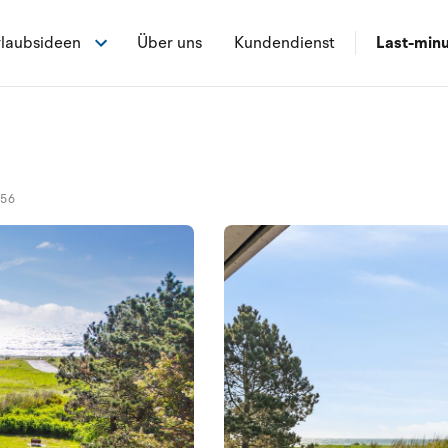
laubsideen
Über uns
Kundendienst
Last-min
556