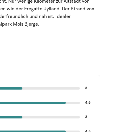
cht.
Nur wenige Kilometer zur Altstadt von
en wie der Fregatte Jylland. Der Strand von
derfreundlich und nah ist. Idealer
lpark Mols Bjerge.
3
4.5
3
4.5