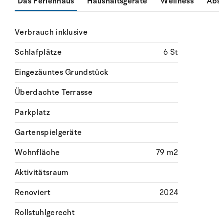
Das Ferienhaus
Haushaltsgeräte
Wellness
Ab
Verbrauch inklusive
Schlafplätze
6 St
Eingezäuntes Grundstück
Überdachte Terrasse
Parkplatz
Gartenspielgeräte
Wohnfläche
79 m2
Aktivitätsraum
Renoviert
2024
Rollstuhlgerecht