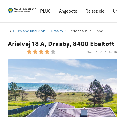
PLUS
Angebote
Reiseziele
Ur
Djursland und Mols
Draaby
Ferienhaus, 52-1556
Arielvej 18 A, Draaby, 8400 Ebeltoft
•
2
•
52-1
3.75/5