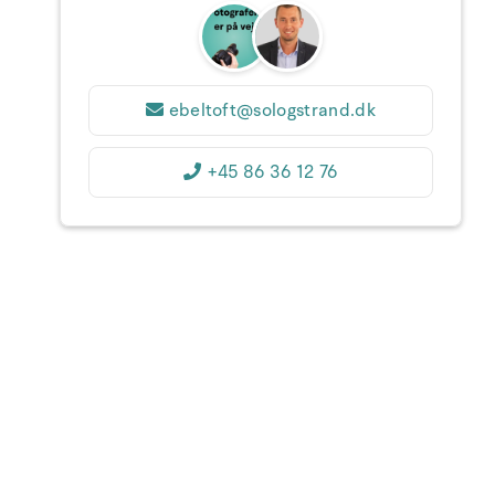
31
1
2
3
4
5
6
36
7
8
9
10
11
12
13
37
ebeltoft@sologstrand.dk
14
15
16
17
18
19
20
38
+45 86 36 12 76
21
22
23
24
25
26
27
39
28
29
30
1
2
3
4
40
5
6
7
8
9
10
11
1