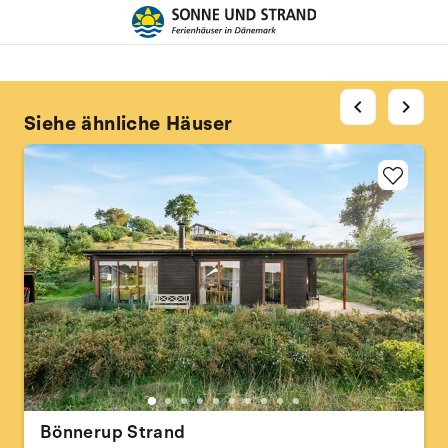
chevron_left
chevron_right
Siehe ähnliche Häuser
Bönnerup Strand