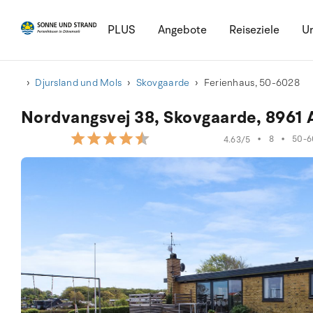
PLUS
Angebote
Reiseziele
Ur
Djursland und Mols
Skovgaarde
Ferienhaus, 50-6028
Nordvangsvej 38, Skovgaarde, 8961 A
•
8
•
50-6
4.63/5