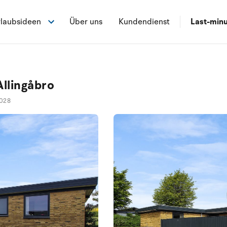
laubsideen
Über uns
Kundendienst
Last-min
llingåbro
028