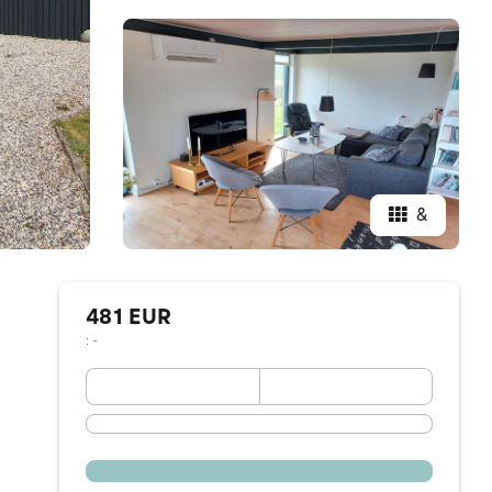
&
481 EUR
: -