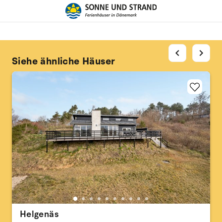
chevron_left
chevron_right
Siehe ähnliche Häuser
Helgenäs