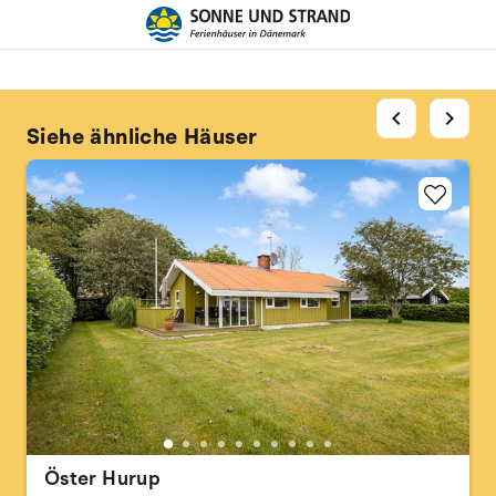
chevron_left
chevron_right
Siehe ähnliche Häuser
Öster Hurup