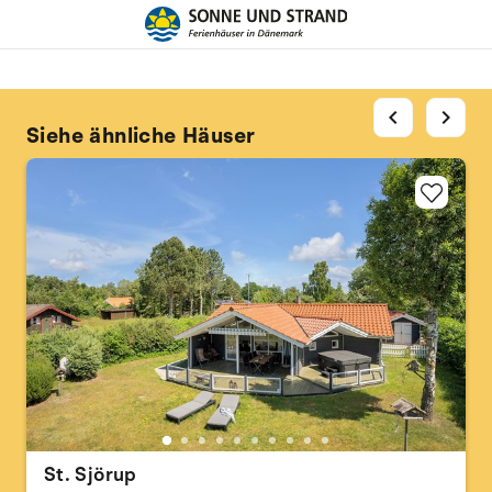
chevron_left
chevron_right
Siehe ähnliche Häuser
St. Sjörup