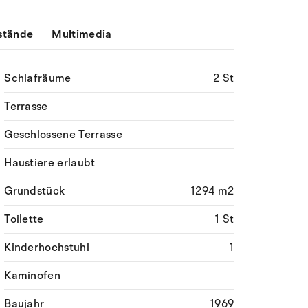
stände
Multimedia
Schlafräume
2 St
Terrasse
Geschlossene Terrasse
Haustiere erlaubt
Grundstück
1294 m2
Toilette
1 St
Kinderhochstuhl
1
Kaminofen
Baujahr
1969