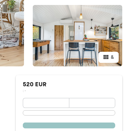
&
520 EUR
: -