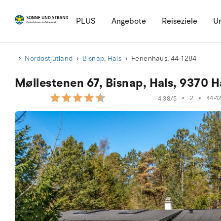
PLUS
Angebote
Reiseziele
Ur
Nordostjütland
Bisnap, Hals
Ferienhaus, 44-1284
Møllestenen 67, Bisnap, Hals, 9370 H
•
2
•
44-1
4.38/5