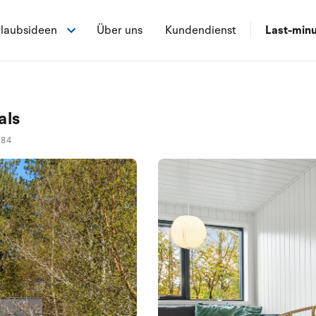
laubsideen
Über uns
Kundendienst
Last-min
als
284