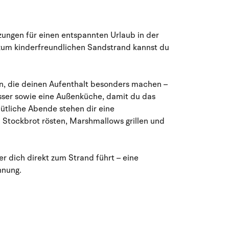
August 2026
Mo
Di
Mi
Do
Fr
Sa
So
zungen für einen entspannten Urlaub in der
27
28
29
30
31
1
2
31
zum kinderfreundlichen Sandstrand kannst du
3
4
5
6
8
9
32
7
n, die deinen Aufenthalt besonders machen –
er sowie eine Außenküche, damit du das
10
11
12
13
14
15
16
33
mütliche Abende stehen dir eine
 Stockbrot rösten, Marshmallows grillen und
17
18
19
20
21
22
23
34
24
25
26
27
28
29
30
35
r dich direkt zum Strand führt – eine
nnung.
31
1
2
3
4
5
6
36