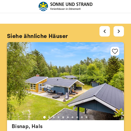
chevron_left
chevron_right
Siehe ähnliche Häuser
Bisnap, Hals