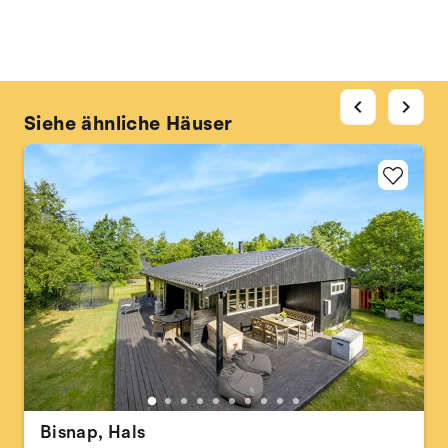
chevron_left
chevron_right
Siehe ähnliche Häuser
Bisnap, Hals