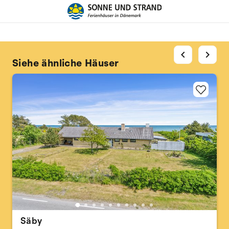
chevron_left
chevron_right
Siehe ähnliche Häuser
Säby