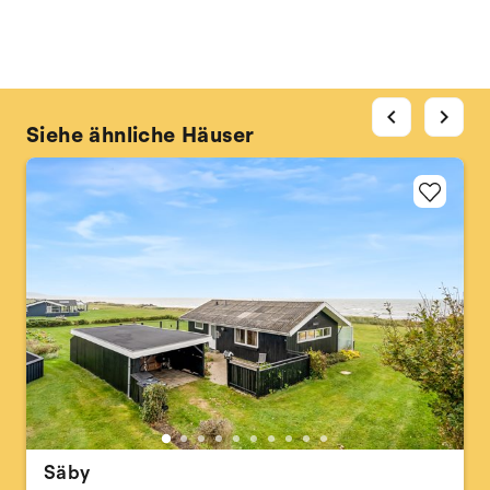
chevron_left
chevron_right
Siehe ähnliche Häuser
Säby