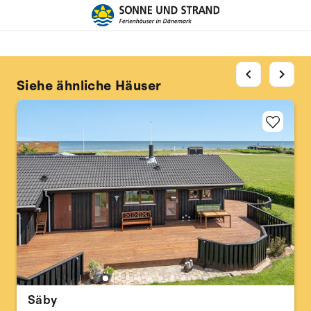
chevron_left
chevron_right
Siehe ähnliche Häuser
Säby