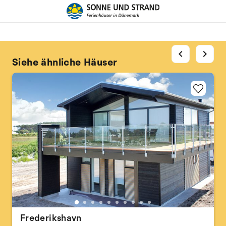
chevron_left
chevron_right
Siehe ähnliche Häuser
Frederikshavn