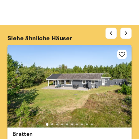
chevron_left
chevron_right
Siehe ähnliche Häuser
Bratten