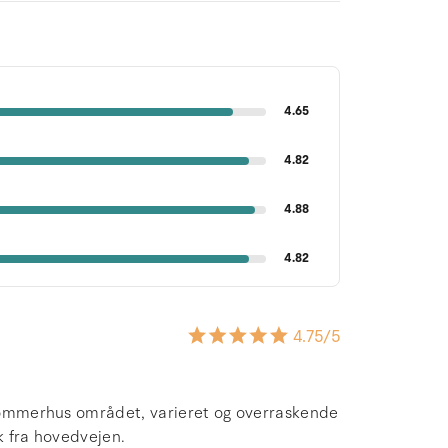
4.65
4.82
4.88
4.82
4.75
/5
i sommerhus området, varieret og overraskende
ik fra hovedvejen.