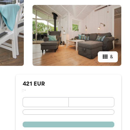
&
421 EUR
: -