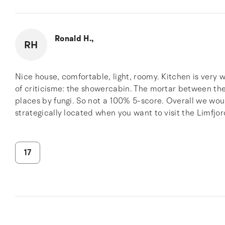
Ronald H.,
RH
Nice house, comfortable, light, roomy. Kitchen is very
of criticisme: the showercabin. The mortar between the
places by fungi. So not a 100% 5-score. Overall we wo
strategically located when you want to visit the Limfjo
17