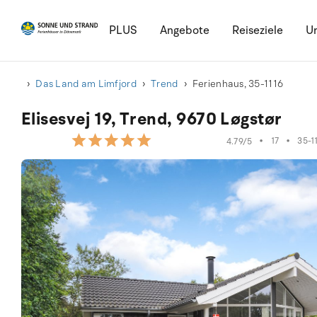
PLUS
Angebote
Reiseziele
Ur
Das Land am Limfjord
Trend
Ferienhaus, 35-1116
Elisesvej 19, Trend, 9670 Løgstør
•
17
•
35-1
4.79/5