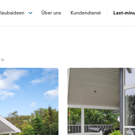
laubsideen
Über uns
Kundendienst
Last-min
116