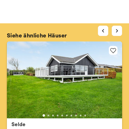
chevron_left
chevron_right
Siehe ähnliche Häuser
Selde