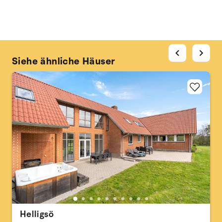
chevron_left
chevron_right
Siehe ähnliche Häuser
Helligsö