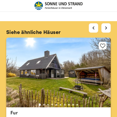
chevron_left
chevron_right
Siehe ähnliche Häuser
Fur