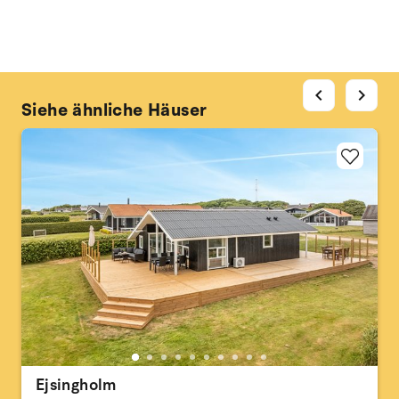
chevron_left
chevron_right
Siehe ähnliche Häuser
Ejsingholm