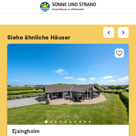
chevron_left
chevron_right
Siehe ähnliche Häuser
Ejsingholm