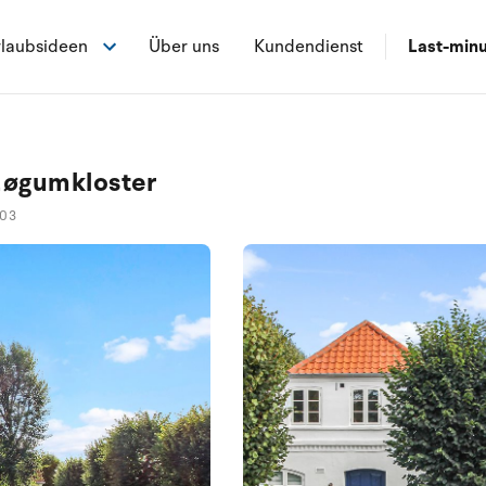
laubsideen
Über uns
Kundendienst
Last-min
Løgumkloster
003