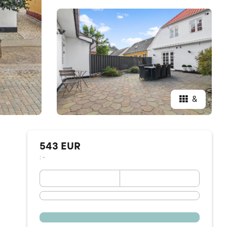
&
543 EUR
: -