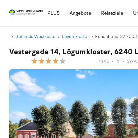
PLUS
Angebote
Reiseziele
Ur
Jütlands Westküste
Lögumkloster
Ferienhaus, 29-7003
Vestergade 14, Lögumkloster, 6240 
•
3
•
29-7
4.17/5