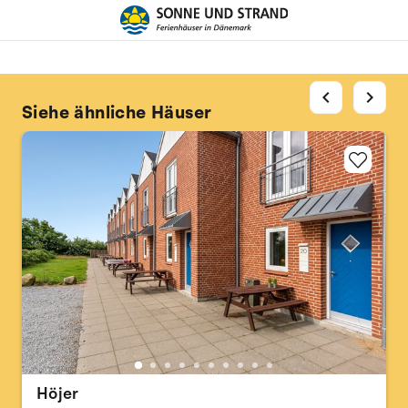
chevron_left
chevron_right
Siehe ähnliche Häuser
Höjer