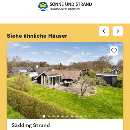
chevron_left
chevron_right
Siehe ähnliche Häuser
Sädding Strand