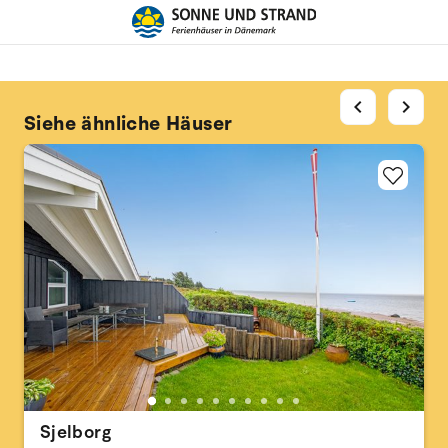
chevron_left
chevron_right
Siehe ähnliche Häuser
Sjelborg