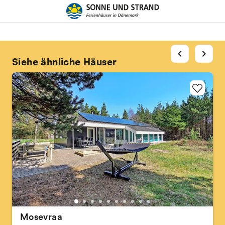
chevron_left
chevron_right
Siehe ähnliche Häuser
Mosevraa