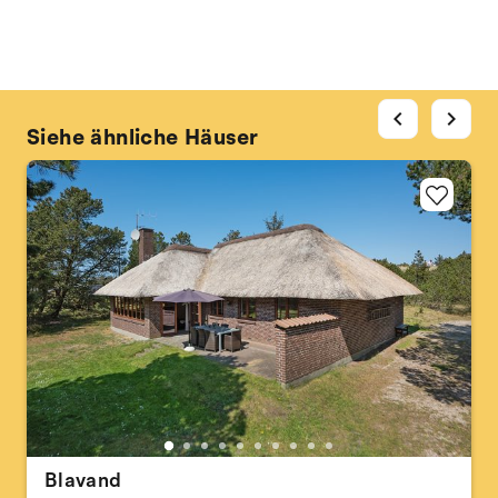
chevron_left
chevron_right
Siehe ähnliche Häuser
Blavand