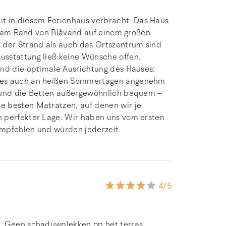
 in diesem Ferienhaus verbracht. Das Haus
hig am Rand von Blåvand auf einem großen
 der Strand als auch das Ortszentrum sind
usstattung ließ keine Wünsche offen.
und die optimale Ausrichtung des Hauses:
b es auch an heißen Sommertagen angenehm
t und die Betten außergewöhnlich bequem –
e besten Matratzen, auf denen wir je
n perfekter Lage. Wir haben uns vom ersten
empfehlen und würden jederzeit
4
/5
n. Geen schaduwplekken op het terras,