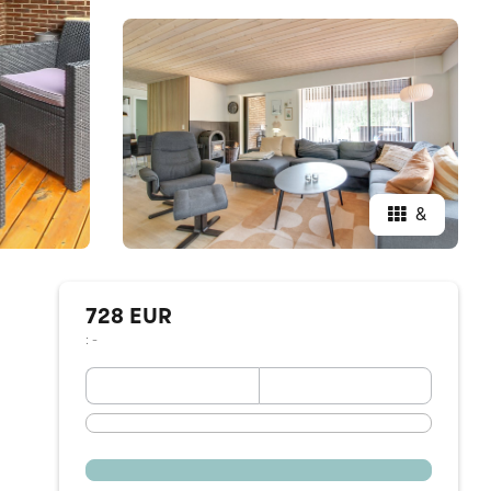
&
728 EUR
: -