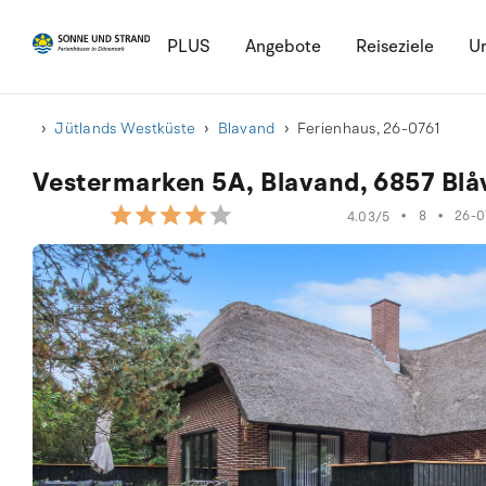
PLUS
Angebote
Reiseziele
Ur
Jütlands Westküste
Blavand
Ferienhaus, 26-0761
Vestermarken 5A, Blavand, 6857 Bl
•
8
•
26-0
4.03/5