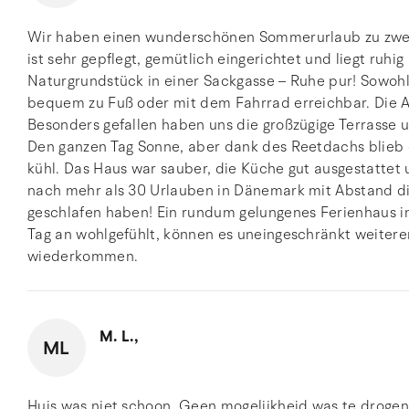
Wir haben einen wunderschönen Sommerurlaub zu zweit
ist sehr gepflegt, gemütlich eingerichtet und liegt ru
Naturgrundstück in einer Sackgasse – Ruhe pur! Sowohl
bequem zu Fuß oder mit dem Fahrrad erreichbar. Die A
Besonders gefallen haben uns die großzügige Terrasse 
Den ganzen Tag Sonne, aber dank des Reetdachs blie
kühl. Das Haus war sauber, die Küche gut ausgestatte
nach mehr als 30 Urlauben in Dänemark mit Abstand di
geschlafen haben! Ein rundum gelungenes Ferienhaus i
Tag an wohlgefühlt, können es uneingeschränkt weiter
wiederkommen.
M. L.,
ML
Huis was niet schoon. Geen mogelijkheid was te droge