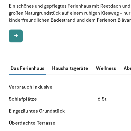
Ein schönes und gepflegtes Ferienhaus mit Reetdach und h
großen Naturgrundstück auf einem ruhigen Kiesweg – nu
kinderfreundlichen Badestrand und dem Ferienort Blåvan
Das Ferienhaus
Haushaltsgeräte
Wellness
Ab
Verbrauch inklusive
Schlafplätze
6 St
Eingezäuntes Grundstück
Überdachte Terrasse