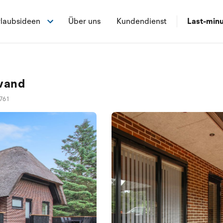
laubsideen
Über uns
Kundendienst
Last-min
åvand
761