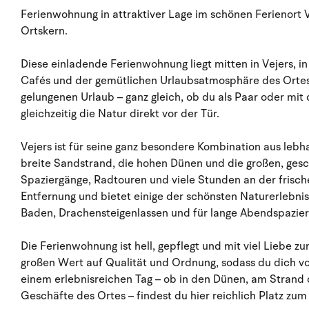
Ferienwohnung in attraktiver Lage im schönen Ferienort 
Ortskern.
Diese einladende Ferienwohnung liegt mitten in Vejers, i
Cafés und der gemütlichen Urlaubsatmosphäre des Ortes.
gelungenen Urlaub – ganz gleich, ob du als Paar oder mit 
gleichzeitig die Natur direkt vor der Tür.
Vejers ist für seine ganz besondere Kombination aus leb
breite Sandstrand, die hohen Dünen und die großen, gesc
Spaziergänge, Radtouren und viele Stunden an der frischen
Entfernung und bietet einige der schönsten Naturerlebni
Baden, Drachensteigenlassen und für lange Abendspazie
Die Ferienwohnung ist hell, gepflegt und mit viel Liebe zu
großen Wert auf Qualität und Ordnung, sodass du dich 
einem erlebnisreichen Tag – ob in den Dünen, am Strand
Geschäfte des Ortes – findest du hier reichlich Platz zu