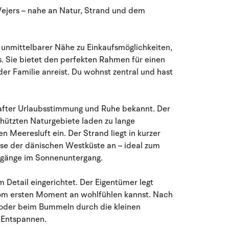
August 2026
Vejers – nahe an Natur, Strand und dem
Mo
Di
Mi
Do
Fr
Sa
So
27
28
29
30
31
1
2
31
n unmittelbarer Nähe zu Einkaufsmöglichkeiten,
 Sie bietet den perfekten Rahmen für einen
3
4
5
7
8
9
32
6
der Familie anreist. Du wohnst zentral und hast
10
11
12
13
14
15
16
33
hafter Urlaubsstimmung und Ruhe bekannt. Der
hützten Naturgebiete laden zu lange
17
18
19
20
21
22
23
34
 Meeresluft ein. Der Strand liegt in kurzer
sse der dänischen Westküste an – ideal zum
24
25
26
27
28
29
30
35
rgänge im Sonnenuntergang.
31
1
2
3
4
5
6
36
m Detail eingerichtet. Der Eigentümer legt
vom ersten Moment an wohlfühlen kannst. Nach
 oder beim Bummeln durch die kleinen
m Entspannen.