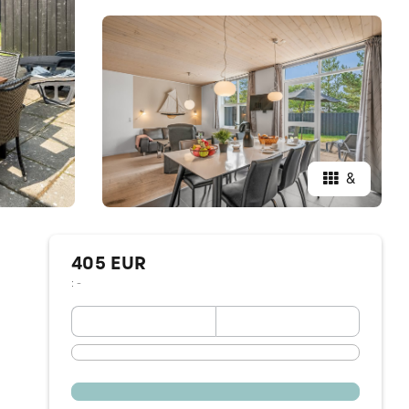
&
405 EUR
: -