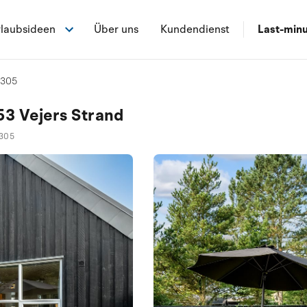
laubsideen
Über uns
Kundendienst
Last-min
5305
53 Vejers Strand
305