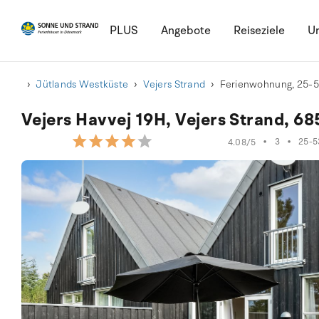
PLUS
Angebote
Reiseziele
Ur
Jütlands Westküste
Vejers Strand
Ferienwohnung, 25-
Vejers Havvej 19H, Vejers Strand, 68
•
3
•
25-5
4.08/5