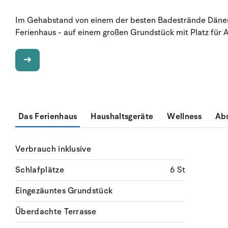
Im Gehabstand von einem der besten Badestrände Dänema
Ferienhaus - auf einem großen Grundstück mit Platz für Ak
Das Ferienhaus
Haushaltsgeräte
Wellness
Ab
Verbrauch inklusive
Schlafplätze
6 St
Eingezäuntes Grundstück
Überdachte Terrasse