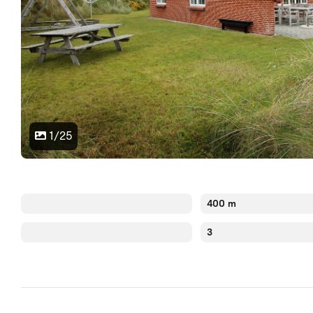
1/25
400 m
3