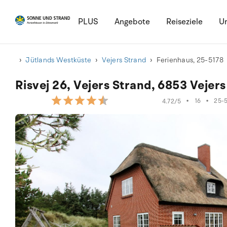
PLUS
Angebote
Reiseziele
Ur
Jütlands Westküste
Vejers Strand
Ferienhaus, 25-5178
Risvej 26, Vejers Strand, 6853 Vejer
•
16
•
25-
4.72/5