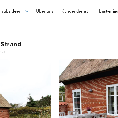
laubsideen
Über uns
Kundendienst
Last-min
s Strand
5178