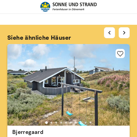
chevron_left
chevron_right
Siehe ähnliche Häuser
Bjerregaard