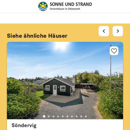
chevron_left
chevron_right
Siehe ähnliche Häuser
Söndervig