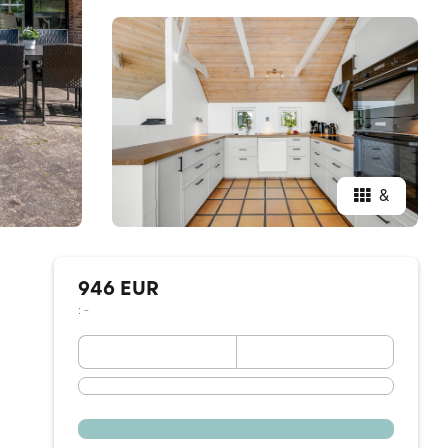
&
946 EUR
: -