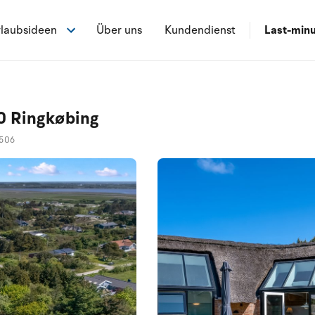
laubsideen
Über uns
Kundendienst
Last-min
0 Ringkøbing
1506