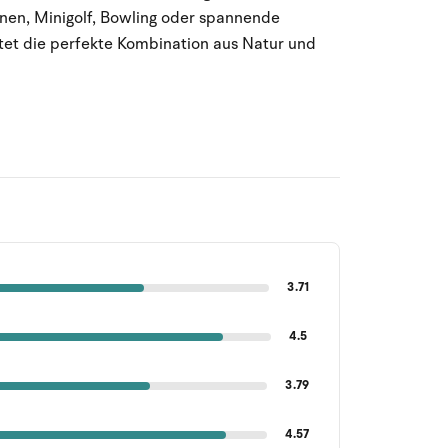
nen, Minigolf, Bowling oder spannende
etet die perfekte Kombination aus Natur und
3.71
4.5
3.79
4.57