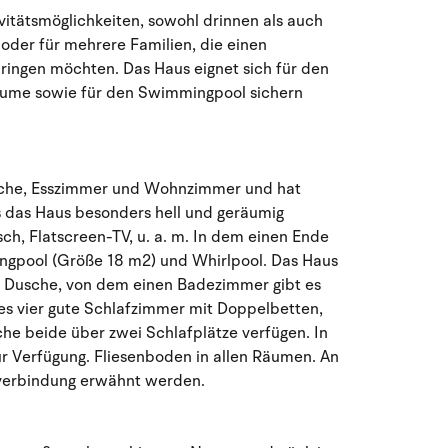
August 2026
itätsmöglichkeiten, sowohl drinnen als auch
e oder für mehrere Familien, die einen
Mo
Di
Mi
Do
Fr
Sa
So
ingen möchten. Das Haus eignet sich für den
27
28
29
30
31
1
2
31
äume sowie für den Swimmingpool sichern
3
4
5
6
7
9
32
8
 Küche, Esszimmer und Wohnzimmer und hat
10
11
12
13
14
15
16
33
 das Haus besonders hell und geräumig
ch, Flatscreen-TV, u. a. m. In dem einen Ende
17
18
19
20
21
22
23
34
gpool (Größe 18 m2) und Whirlpool. Das Haus
 Dusche, von dem einen Badezimmer gibt es
24
25
26
27
28
29
30
35
es vier gute Schlafzimmer mit Doppelbetten,
he beide über zwei Schlafplätze verfügen. In
31
1
2
3
4
5
6
36
 Verfügung. Fliesenboden in allen Räumen. An
tverbindung erwähnt werden.