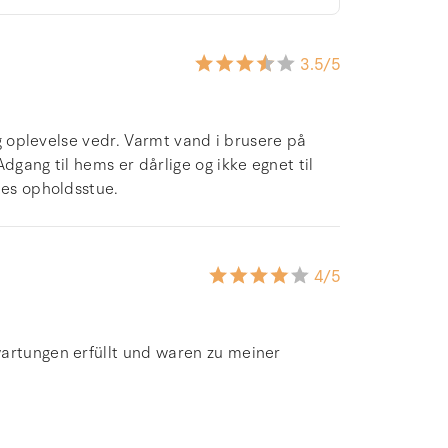
3.5
/5
ig oplevelse vedr. Varmt vand i brusere på
dgang til hems er dårlige og ikke egnet til
les opholdsstue.
4
/5
wartungen erfüllt und waren zu meiner