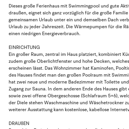
Dieses große Ferienhaus mit Swimmingpool und gute Aktiv
draußen, eignet sich ganz vorzüglich für die große Famili
gemeinsamen Urlaub unter ein und demselben Dach verbr
Urlaub zu jeder Jahreszeit. Die Wärmepumpen für die R
einen niedrigen Energieverbrauch.
EINRICHTUNG
Ein großer Raum, zentral im Haus platziert, kombiniert
zudem große Oberlichtfenster und hohe Decken, welches
erscheinen lässt. Das Wohnzimmer hat Kaminofen, Pooltis
des Hauses findet man den großen Poolraum mit Swimmin
hat zwei neue und moderne Badezimmer mit Toilette und
Zugang zur Sauna. In dem anderen Ende des Hauses gibt 
sowie zwei offene Obergeschosse (Schlafraum 5+6), welc
der Diele stehen Waschmaschine und Wäschetrockner zur
weiterer Ausstattung kann kostenlose, kabellose Interne
DRAUßEN