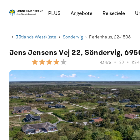
PLUS
Angebote
Reiseziele
Ur
Jütlands Westküste
Söndervig
Ferienhaus, 22-1506
Jens Jensens Vej 22, Söndervig, 695
•
28
•
22-
4.14/5