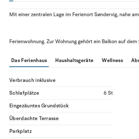
Mit einer zentralen Lage im Ferienort Søndervig, nahe am
Ferienwohnung. Zur Wohnung gehört ein Balkon auf dem S
Das Ferienhaus
Haushaltsgeräte
Wellness
Ab
Verbrauch inklusive
Schlafplätze
6 St
Eingezäuntes Grundstück
Überdachte Terrasse
Parkplatz