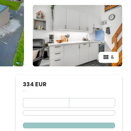
&
334 EUR
: -