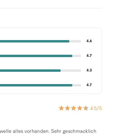
4.6
4.7
4.3
4.7
4.5
/5
welle alles vorhanden. Sehr geschmacklich