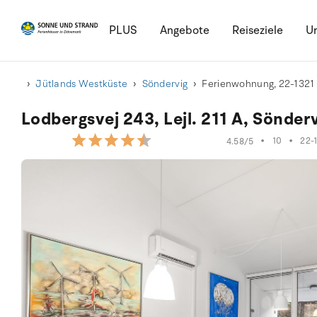
PLUS
Angebote
Reiseziele
Ur
Jütlands Westküste
Söndervig
Ferienwohnung, 22-1321
Lodbergsvej 243, Lejl. 211 A, Sönder
•
10
•
22-
4.58/5