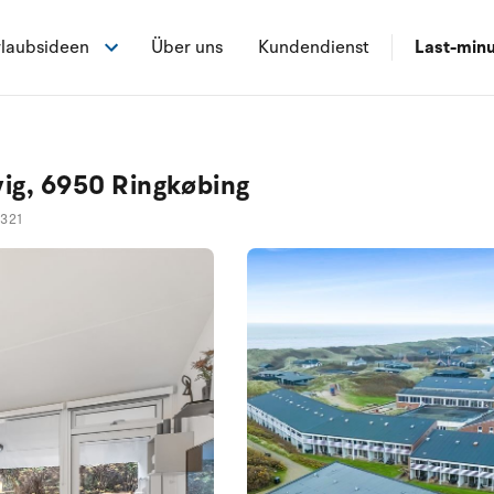
laubsideen
Über uns
Kundendienst
Last-min
vig, 6950 Ringkøbing
1321