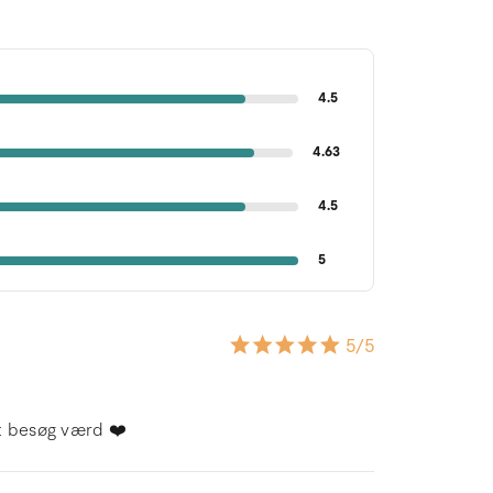
4.5
4.63
4.5
5
5
/5
et besøg værd ❤️