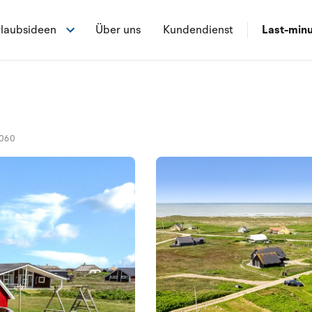
laubsideen
Über uns
Kundendienst
Last-min
060