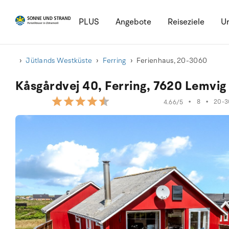
PLUS
Angebote
Reiseziele
Ur
Jütlands Westküste
Ferring
Ferienhaus, 20-3060
Kåsgårdvej 40, Ferring, 7620 Lemvig
•
8
•
20-3
4.66/5