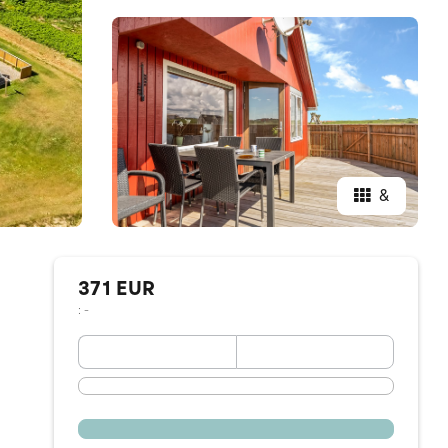
&
371 EUR
: -