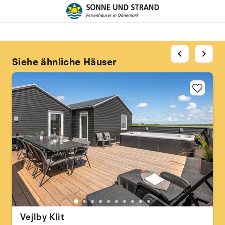
chevron_left
chevron_right
Siehe ähnliche Häuser
Vejlby Klit