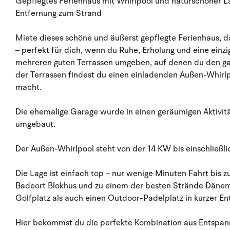
Gepflegtes Ferienhaus mit Whirlpool und naturschöner L
Entfernung zum Strand
Miete dieses schöne und äußerst gepflegte Ferienhaus, da
– perfekt für dich, wenn du Ruhe, Erholung und eine einzig
mehreren guten Terrassen umgeben, auf denen du den gan
der Terrassen findest du einen einladenden Außen-Whirl
macht.
Die ehemalige Garage wurde in einen geräumigen Aktivität
umgebaut.
Der Außen-Whirlpool steht von der 14 KW bis einschließl
Die Lage ist einfach top – nur wenige Minuten Fahrt bi
Badeort Blokhus und zu einem der besten Strände Dänem
Golfplatz als auch einen Outdoor-Padelplatz in kurzer E
Hier bekommst du die perfekte Kombination aus Entspann