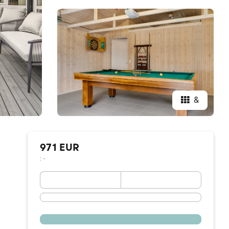
&
971 EUR
: -