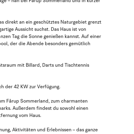
age – nah bei Fårup Sommerland und in kurzer
August 2026
Mo
Di
Mi
Do
Fr
Sa
So
s direkt an ein geschütztes Naturgebiet grenzt
27
28
29
30
31
1
2
31
artige Aussicht suchst. Das Haus ist von
zen Tag die Sonne genießen kannst. Auf einer
3
4
5
6
8
9
32
7
pool, der die Abende besonders gemütlich
10
11
12
13
14
15
16
33
sraum mit Billard, Darts und Tischtennis
17
18
19
20
21
22
23
34
24
25
26
27
28
29
30
ich der 42 KW zur Verfügung.
35
s zum Fårup Sommerland, zum charmanten
31
1
2
3
4
5
6
36
arks. Außerdem findest du sowohl einen
ntfernung vom Haus.
ung, Aktivitäten und Erlebnissen – das ganze