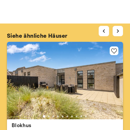
chevron_left
chevron_right
Siehe ähnliche Häuser
Blokhus