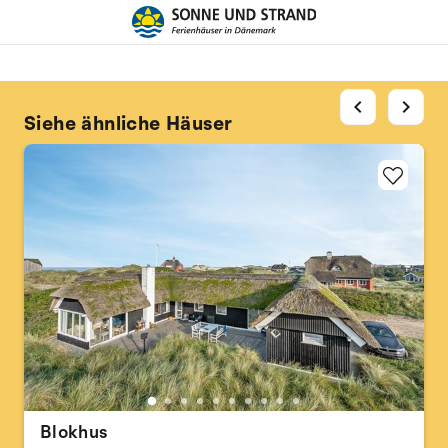
chevron_left
chevron_right
Siehe ähnliche Häuser
Blokhus