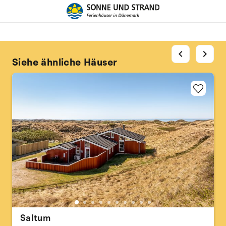
chevron_left
chevron_right
Siehe ähnliche Häuser
Saltum