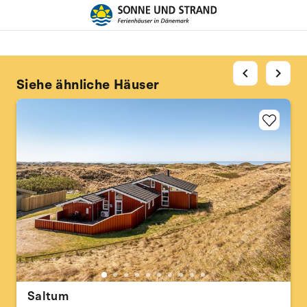
chevron_left
chevron_right
Siehe ähnliche Häuser
Saltum